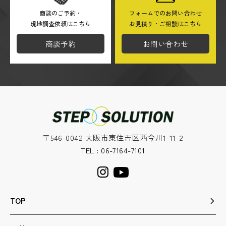
商談のご予約・
フォームでのお問い合わせ
現地調査依頼はこちら
お見積り・ご相談はこちら
【Googleアナリティクスの使用について】
当サイトでは、より良いサービスの提供、またユーザビ
商談予約
お問い合わせ
リティの向上のため、Googleアナリティクスを使用
し、当サイトの利用状況などのデータ収集及び解析を行
っております。その際、「Cookie」を通じて、Google
がお客様のIPアドレスなどの情報を収集する場合があり
ますが、「Cookie」で収集される情報は個人を特定で
きるものではありません。
収集されたデータはGoogleのプライバシーポリシーに
〒546-0042 大阪市東住吉区西今川1-11-2
おいて管理されます。
TEL : 06-7164-7101
なお、当サイトのご利用をもって、上述の方法・目的に
おいてGoogle及び当サイトが行うデータ処理に関し、
お客様にご承諾いただいたものとみなします。
TOP
Googleのプライバシーポリシー
https://policies.google.com/privacy?hl=ja