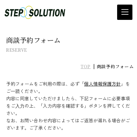
当社について
商談予約フォーム
RESERVE
滑り止め施工
TOP
商談予約フォーム
プレ加工
予約フォームをご利⽤の際は、必ず「
個人情報保護方針
」を
滑り止め材料販売
ご⼀読ください。
内容に同意していただけましたら、下記フォームに必要事項
カタログ&SDSダウンロード
をご⼊⼒の上、「入力内容を確認する」ボタンを押してくだ
さい。
施工実績・コラム
なお、お問い合わせ内容によってはご返答が遅れる場合がご
ざいます。ご了承ください。
お知らせ