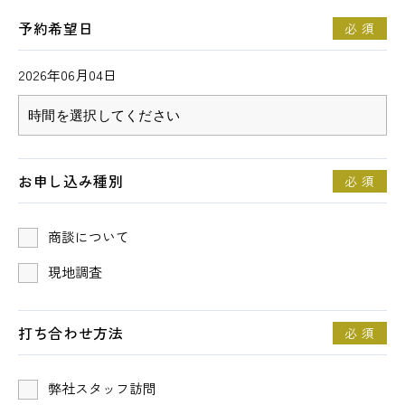
予約希望日
必 須
個人情報保護方針
2026年06月04日
06-7164-7101
受付時間 9:00〜18:00 (土日祝を除く)
お申し込み種別
必 須
商談予約
商談について
お問い合わせ
現地調査
打ち合わせ方法
必 須
弊社スタッフ訪問