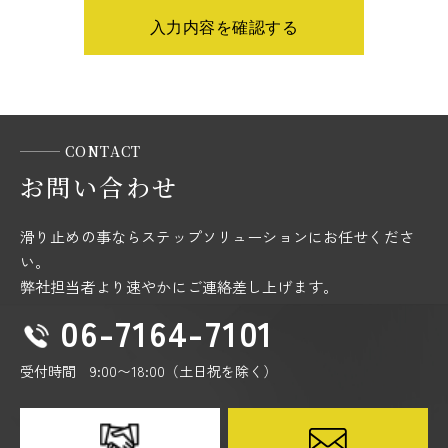
情報が漏洩しないよう対策を講じ、従業員だけでなく委
託業者も監督します。
国内外を問わず、法令により認められる場合を除き、ご
本人の同意を得ずに第三者に情報を提供しません。
ご本人からの求めに応じ、当該ご本人の個人情報を開示
します。
CONTACT
公開された個人情報が事実と異なる場合、訂正や削除に
お問い合わせ
応じます。
個人情報の取り扱いに関する苦情に対し、適切・迅速に
滑り止めの事ならステップソリューションにお任せくださ
対処します。
い。
本個人情報保護方針は、当サイト内で適用されるもので
弊社担当者より速やかにご連絡差し上げます。
す。
06-7164-7101
＜個人情報に関するお問い合わせ窓口＞
当社の個人情報の取扱に関するお問い合せは下記までご
受付時間 9:00〜18:00（土日祝を除く）
連絡ください。
株式会社ステップソリューション
TEL : 06-7164-7101