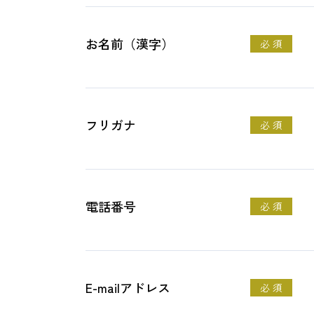
お名前（漢字）
必 須
フリガナ
必 須
電話番号
必 須
E-mailアドレス
必 須