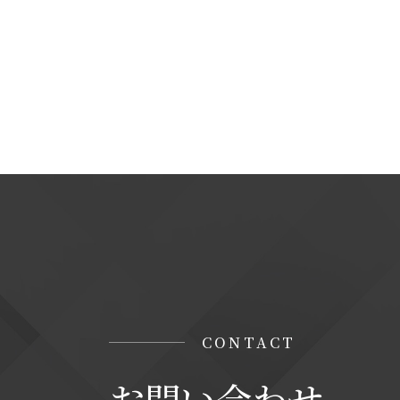
＜個人情報に関するお問い合わせ窓口＞
当社の個人情報の取扱に関するお問い合
株式会社ステップソリューション
TEL : 06-7164-7101
【Googleアナリティクスの使用について
当サイトでは、より良いサービスの提供、
タ収集及び解析を行っております。その際、
「Cookie」で収集される情報は個人を
収集されたデータはGoogleのプライバ
なお、当サイトのご利用をもって、上述の
みなします。
CONTACT
お問い合わせ
Googleのプライバシーポリシー