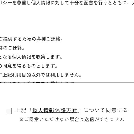
バシーを尊重し個人情報に対して十分な配慮を行うとともに、
をご提供するための各種ご連絡。
回答のご連絡。
となる個人情報を収集します。
の同意を得るものとします。
に上記利用目的以外では利用しません。
員だけでなく委託業者も監督します。
場合を除き、ご本人の同意を得ずに第三者に情報を提供しませ
個人情報を開示します。
上記「
個人情報保護方針
」について同意する
、訂正や削除に応じます。
※ご同意いただけない場合は送信ができません
、適切・迅速に対処します。
用されるものです。