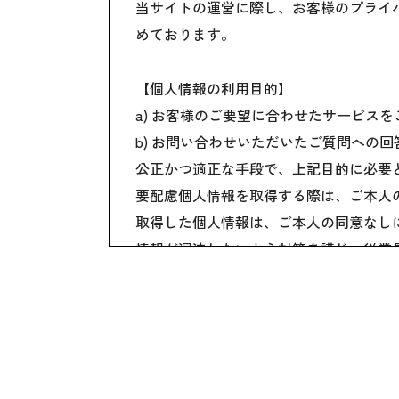
当サイトの運営に際し、お客様のプライ
めております。
【個人情報の利用目的】
a) お客様のご要望に合わせたサービス
b) お問い合わせいただいたご質問への
公正かつ適正な手段で、上記目的に必要
要配慮個人情報を取得する際は、ご本人
取得した個人情報は、ご本人の同意なし
情報が漏洩しないよう対策を講じ、従業
国内外を問わず、法令により認められる
ご本人からの求めに応じ、当該ご本人の
公開された個人情報が事実と異なる場合
個人情報の取り扱いに関する苦情に対し
本個人情報保護方針は、当サイト内で適