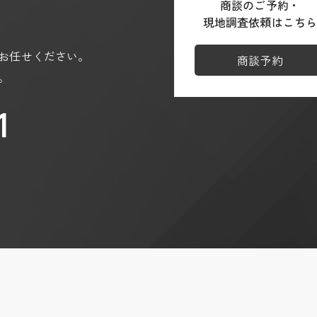
商談のご予約・
ja
現地調査依頼はこち
/partner-sites?hl=ja
お任せください。
商談予約
。
1