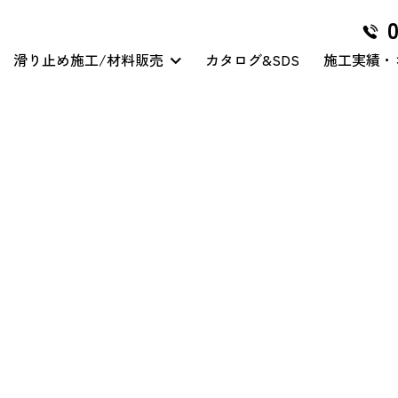
滑り止め施工/材料販売
カタログ&SDS
施工実績・
グリハードプロ
マイクロ穿孔処理
クリアハードコート
その他/特殊工事
グリテープハード
クリアハードコート/スリ
ップガード