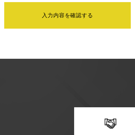
せは下記までご連絡ください。
】
またユーザビリティの向上のため、Googleアナリティクス
「Cookie」を通じて、Googleがお客様のIPアドレスな
特定できるものではありません。
シーポリシーにおいて管理されます。
方法・目的においてGoogle及び当サイトが行うデータ処理