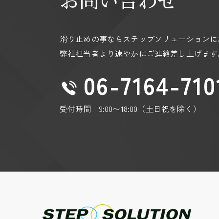
https://policies.google.com/privacy?hl=
https://policies.google.com/technologies
滑り止めの事ならステップソリューションに
弊社担当者より速やかにご連絡差し上げます
06-7164-710
受付時間 9:00〜18:00（土日祝を除く）