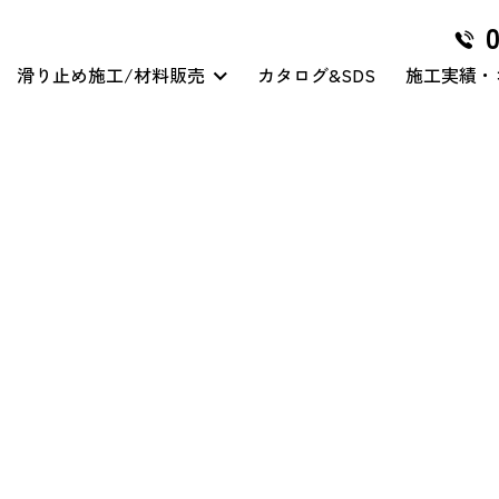
滑り止め施工/材料販売
カタログ&SDS
施工実績・
グリハードプロ
マイクロ穿孔処理
クリアハードコート
その他/特殊工事
グリテープハード
クリアハードコート/スリ
ップガード