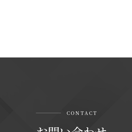
＜個人情報に関するお問い合わせ窓口＞
当社の個人情報の取扱に関するお問い合
株式会社ステップソリューション
TEL : 06-7164-7101
【Googleアナリティクスの使用について
当サイトでは、より良いサービスの提供、
タ収集及び解析を行っております。その際、
「Cookie」で収集される情報は個人を
収集されたデータはGoogleのプライバ
なお、当サイトのご利用をもって、上述の
みなします。
CONTACT
お問い合わせ
Googleのプライバシーポリシー