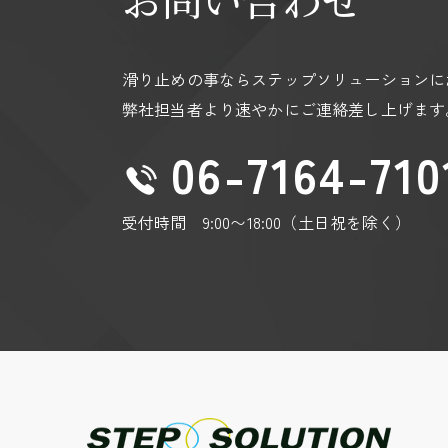
https://policies.google.com/privacy?hl=
https://policies.google.com/technologies
滑り止めの事ならステップソリューションに
弊社担当者より速やかにご連絡差し上げます
06-7164-710
受付時間 9:00〜18:00（土日祝を除く）