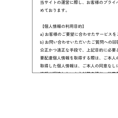
当サイトの運営に際し、お客様のプライ
めております。
【個人情報の利用目的】
a) お客様のご要望に合わせたサービス
b) お問い合わせいただいたご質問への
公正かつ適正な手段で、上記目的に必要
要配慮個人情報を取得する際は、ご本人
取得した個人情報は、ご本人の同意なし
情報が漏洩しないよう対策を講じ、従業
国内外を問わず、法令により認められる
ご本人からの求めに応じ、当該ご本人の
公開された個人情報が事実と異なる場合
個人情報の取り扱いに関する苦情に対し
本個人情報保護方針は、当サイト内で適