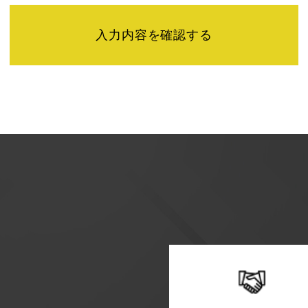
せは下記までご連絡ください。
】
またユーザビリティの向上のため、Googleアナリティクス
「Cookie」を通じて、Googleがお客様のIPアドレスな
特定できるものではありません。
シーポリシーにおいて管理されます。
方法・目的においてGoogle及び当サイトが行うデータ処理