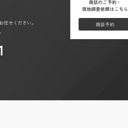
商談のご予約・
ja
現地調査依頼はこち
/partner-sites?hl=ja
お任せください。
商談予約
。
1