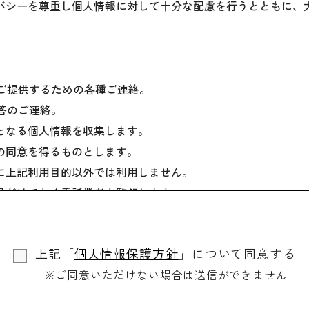
バシーを尊重し個人情報に対して十分な配慮を行うとともに、
をご提供するための各種ご連絡。
回答のご連絡。
となる個人情報を収集します。
の同意を得るものとします。
に上記利用目的以外では利用しません。
員だけでなく委託業者も監督します。
場合を除き、ご本人の同意を得ずに第三者に情報を提供しませ
個人情報を開示します。
上記「
個人情報保護方針
」について同意する
、訂正や削除に応じます。
※ご同意いただけない場合は送信ができません
、適切・迅速に対処します。
用されるものです。