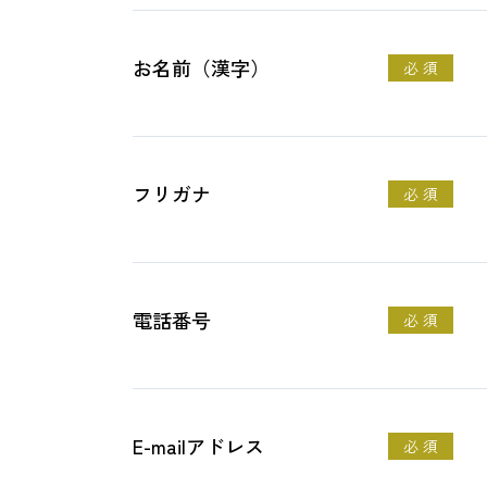
お名前（漢字）
必 須
フリガナ
必 須
電話番号
必 須
E-mailアドレス
必 須