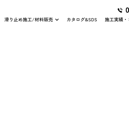
滑り止め施工/材料販売
カタログ&SDS
施工実績・
グリハードプロ
マイクロ穿孔処理
クリアハードコート
その他/特殊工事
グリテープハード
クリアハードコート/スリ
ップガード