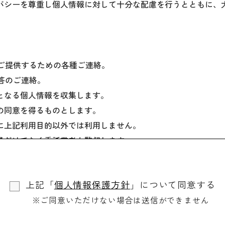
バシーを尊重し個人情報に対して十分な配慮を行うとともに、
をご提供するための各種ご連絡。
回答のご連絡。
となる個人情報を収集します。
の同意を得るものとします。
に上記利用目的以外では利用しません。
員だけでなく委託業者も監督します。
場合を除き、ご本人の同意を得ずに第三者に情報を提供しませ
個人情報を開示します。
上記「
個人情報保護方針
」について同意する
、訂正や削除に応じます。
※ご同意いただけない場合は送信ができません
、適切・迅速に対処します。
用されるものです。