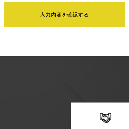
せは下記までご連絡ください。
】
またユーザビリティの向上のため、Googleアナリティクス
「Cookie」を通じて、Googleがお客様のIPアドレスな
特定できるものではありません。
シーポリシーにおいて管理されます。
方法・目的においてGoogle及び当サイトが行うデータ処理