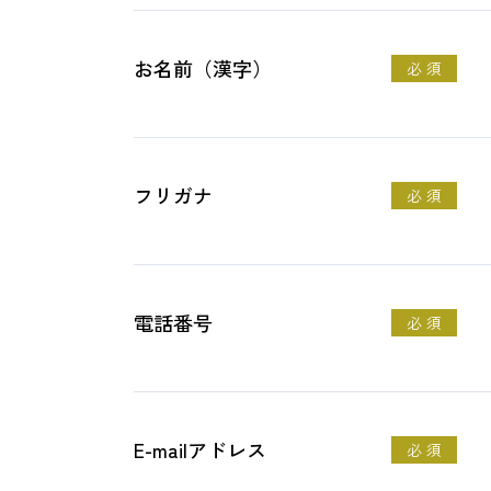
お名前（漢字）
必 須
フリガナ
必 須
電話番号
必 須
E-mailアドレス
必 須