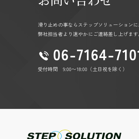
https://policies.google.com/privacy?hl=
https://policies.google.com/technologies
滑り止めの事ならステップソリューションに
弊社担当者より速やかにご連絡差し上げます
06-7164-710
受付時間 9:00〜18:00（土日祝を除く）