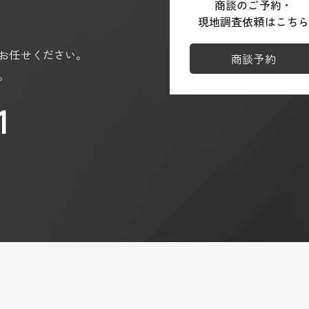
商談のご予約・
ja
現地調査依頼はこち
/partner-sites?hl=ja
お任せください。
商談予約
。
1