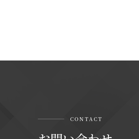
＜個人情報に関するお問い合わせ窓口＞
当社の個人情報の取扱に関するお問い合
株式会社ステップソリューション
TEL : 06-7164-7101
【Googleアナリティクスの使用について
当サイトでは、より良いサービスの提供、
タ収集及び解析を行っております。その際、
「Cookie」で収集される情報は個人を
収集されたデータはGoogleのプライバ
なお、当サイトのご利用をもって、上述の
みなします。
CONTACT
お問い合わせ
Googleのプライバシーポリシー