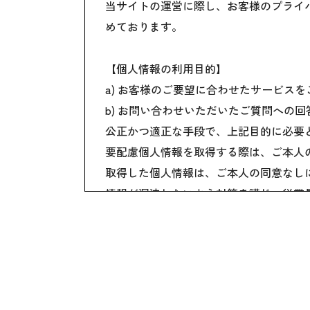
当サイトの運営に際し、お客様のプライ
めております。
【個人情報の利用目的】
a) お客様のご要望に合わせたサービス
b) お問い合わせいただいたご質問への
公正かつ適正な手段で、上記目的に必要
要配慮個人情報を取得する際は、ご本人
取得した個人情報は、ご本人の同意なし
情報が漏洩しないよう対策を講じ、従業
国内外を問わず、法令により認められる
ご本人からの求めに応じ、当該ご本人の
公開された個人情報が事実と異なる場合
個人情報の取り扱いに関する苦情に対し
本個人情報保護方針は、当サイト内で適