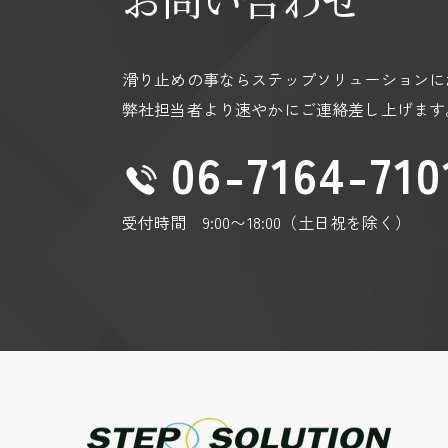
https://policies.google.com/privacy?hl=
https://policies.google.com/technologies
滑り止めの事ならステップソリューションに
弊社担当者より速やかにご連絡差し上げます
06-7164-710
受付時間 9:00〜18:00（土日祝を除く）