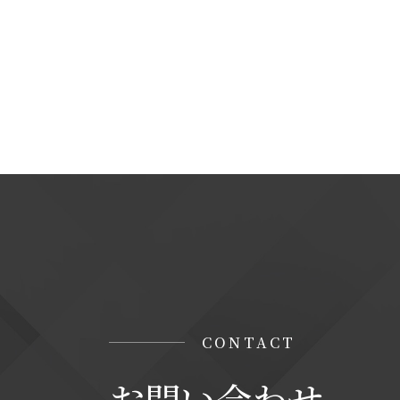
＜個人情報に関するお問い合わせ窓口＞
当社の個人情報の取扱に関するお問い合
株式会社ステップソリューション
TEL : 06-7164-7101
【Googleアナリティクスの使用について
当サイトでは、より良いサービスの提供、
タ収集及び解析を行っております。その際、
「Cookie」で収集される情報は個人を
収集されたデータはGoogleのプライバ
なお、当サイトのご利用をもって、上述の
みなします。
CONTACT
お問い合わせ
Googleのプライバシーポリシー