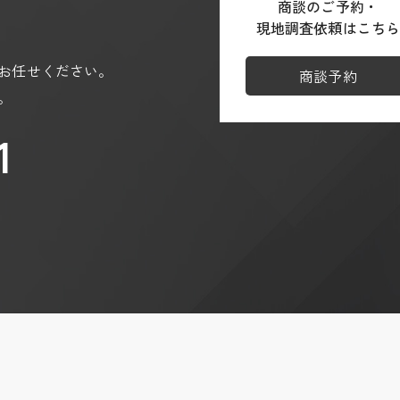
商談のご予約・
ja
現地調査依頼はこち
/partner-sites?hl=ja
お任せください。
商談予約
。
1