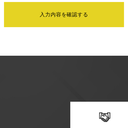
せは下記までご連絡ください。
】
またユーザビリティの向上のため、Googleアナリティクス
「Cookie」を通じて、Googleがお客様のIPアドレスな
特定できるものではありません。
シーポリシーにおいて管理されます。
方法・目的においてGoogle及び当サイトが行うデータ処理