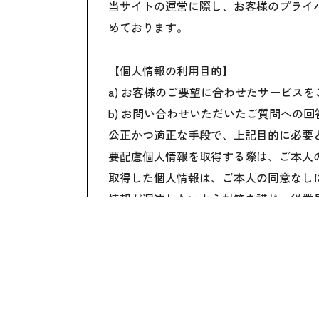
当サイトの運営に際し、お客様のプライ
めております。
【個人情報の利用目的】
a) お客様のご要望に合わせたサービス
b) お問い合わせいただいたご質問への
公正かつ適正な手段で、上記目的に必要
要配慮個人情報を取得する際は、ご本人
取得した個人情報は、ご本人の同意なし
情報が漏洩しないよう対策を講じ、従業
国内外を問わず、法令により認められる
ご本人からの求めに応じ、当該ご本人の
公開された個人情報が事実と異なる場合
個人情報の取り扱いに関する苦情に対し
本個人情報保護方針は、当サイト内で適