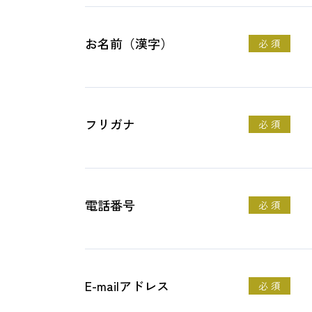
お名前（漢字）
必 須
フリガナ
必 須
電話番号
必 須
E-mailアドレス
必 須