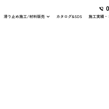
滑り止め施工/材料販売
カタログ&SDS
施工実績・
グリハードプロ
マイクロ穿孔処理
クリアハードコート
その他/特殊工事
グリテープハード
クリアハードコート/スリ
ップガード