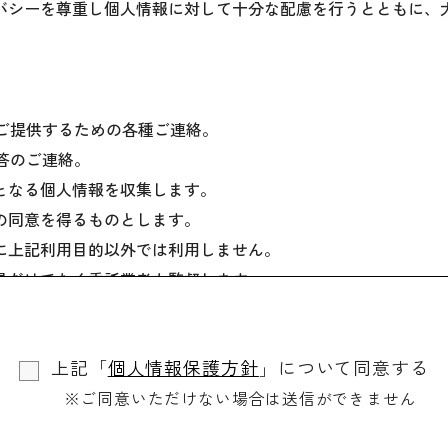
バシーを尊重し個人情報に対して十分な配慮を行うとともに、
をご提供するための各種ご連絡。
回答のご連絡。
となる個人情報を収集します。
の同意を得るものとします。
に上記利用目的以外では利用しません。
員だけでなく委託業者も監督します。
場合を除き、ご本人の同意を得ずに第三者に情報を提供しませ
個人情報を開示します。
上記「
個人情報保護方針
」について同意する
、訂正や削除に応じます。
※ご同意いただけない場合は送信ができません
、適切・迅速に対処します。
用されるものです。