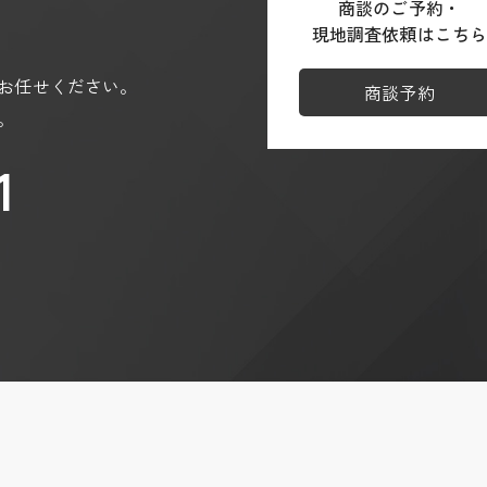
商談のご予約・
ja
現地調査依頼はこち
/partner-sites?hl=ja
お任せください。
商談予約
。
1