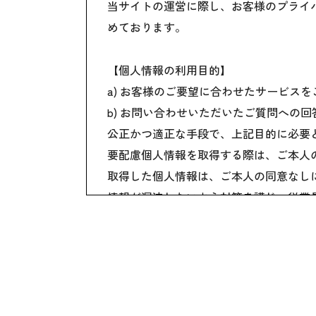
当サイトの運営に際し、お客様のプライ
めております。
【個人情報の利用目的】
a) お客様のご要望に合わせたサービス
b) お問い合わせいただいたご質問への
公正かつ適正な手段で、上記目的に必要
要配慮個人情報を取得する際は、ご本人
取得した個人情報は、ご本人の同意なし
情報が漏洩しないよう対策を講じ、従業
国内外を問わず、法令により認められる
ご本人からの求めに応じ、当該ご本人の
公開された個人情報が事実と異なる場合
個人情報の取り扱いに関する苦情に対し
本個人情報保護方針は、当サイト内で適