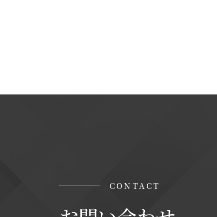
＜個人情報に関するお問い合わせ窓口＞
当社の個人情報の取扱に関するお問い合
株式会社ステップソリューション
TEL : 06-7164-7101
【Googleアナリティクスの使用について
当サイトでは、より良いサービスの提供、
タ収集及び解析を行っております。その際、
「Cookie」で収集される情報は個人を
収集されたデータはGoogleのプライバ
なお、当サイトのご利用をもって、上述の
みなします。
CONTACT
お問い合わせ
Googleのプライバシーポリシー