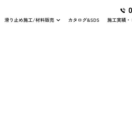
滑り止め施工/材料販売
カタログ&SDS
施工実績・
グリハードプロ
マイクロ穿孔処理
クリアハードコート
その他/特殊工事
グリテープハード
クリアハードコート/スリ
ップガード