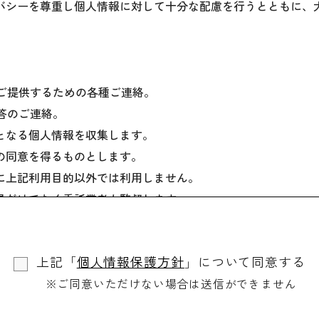
バシーを尊重し個人情報に対して十分な配慮を行うとともに、
をご提供するための各種ご連絡。
回答のご連絡。
となる個人情報を収集します。
の同意を得るものとします。
に上記利用目的以外では利用しません。
員だけでなく委託業者も監督します。
場合を除き、ご本人の同意を得ずに第三者に情報を提供しませ
個人情報を開示します。
上記「
個人情報保護方針
」について同意する
、訂正や削除に応じます。
※ご同意いただけない場合は送信ができません
、適切・迅速に対処します。
用されるものです。