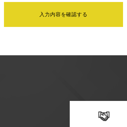
せは下記までご連絡ください。
】
またユーザビリティの向上のため、Googleアナリティクス
「Cookie」を通じて、Googleがお客様のIPアドレスな
特定できるものではありません。
シーポリシーにおいて管理されます。
方法・目的においてGoogle及び当サイトが行うデータ処理