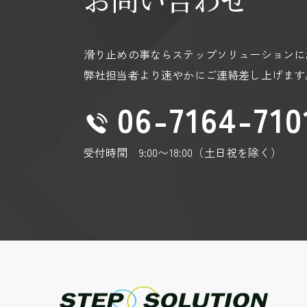
https://policies.google.com/privacy?hl=
https://policies.google.com/technologies
滑り止めの事ならステップソリューションに
弊社担当者より速やかにご連絡差し上げます
06-7164-710
受付時間 9:00〜18:00（土日祝を除く）