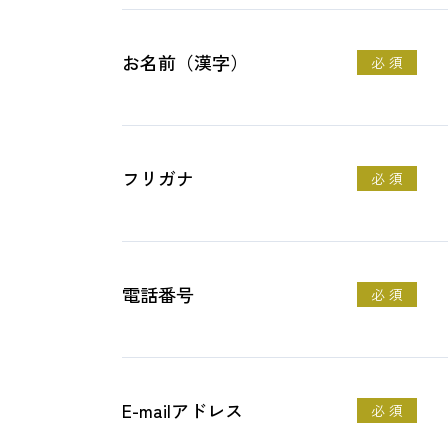
お名前（漢字）
必 須
フリガナ
必 須
電話番号
必 須
E-mailアドレス
必 須