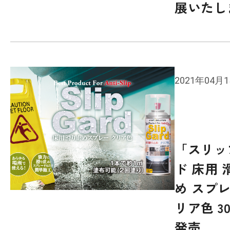
展いたし
2021年04月
「スリッ
ド 床用 
め スプレ
リア色 30
発売