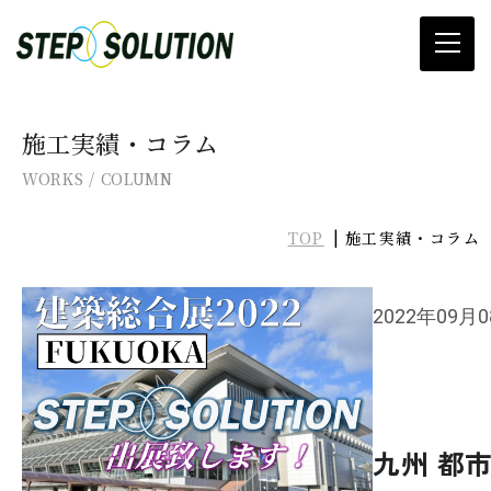
当社について
施工実績・コラム
WORKS / COLUMN
滑り止め施工
TOP
施工実績・コラム
プレ加工
滑り止め材料販売
2022年09月
カタログ&SDSダウンロード
施工実績・コラム
九州 都
お知らせ