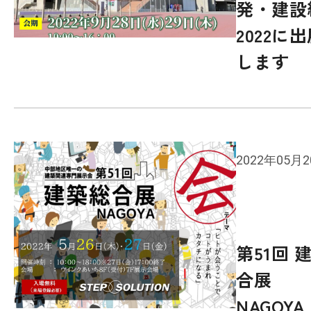
発・建設
2022に
個人情報保護方針
します
06-7164-7101
受付時間 9:00〜18:00 (土日祝を除く)
商談予約
2022年05月
お問い合わせ
第51回 
合展
NAGOYA