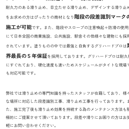
耐久力のある滑り止め、目立たせる滑り止め、デザインする滑り止
階段の段差識別マーク
をお求めの方はぴったりの商材となり
施工が可能
です。また、階段やスロープの注意喚起＋防滑の使用
にて日本全国の商業施設、公共施設、駅舎その他様々な建物にも採
されています。塗りものの中では最強と自負するグリハードプロは
界最長の５年保証
を採用しております。グリハードプロは耐久
にすぐれており、硬化速度も速いためスケジュールがタイトな現場
も対応可能です。
弊社では滑り止めの専門知識を持ったスタッフが在籍しており、様
な場所に対応した段差識別工事、滑り止め工事を行っております。
た、施工完了後も滑り止め効果を持続する為のメンテナンス方法も
極的にご提案させて頂いております。段差や滑りにお困りの方はお
軽にお問い合わせください。