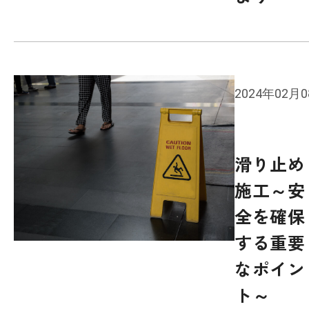
2024年02月
滑り止め
施工～安
全を確保
する重要
なポイン
ト～