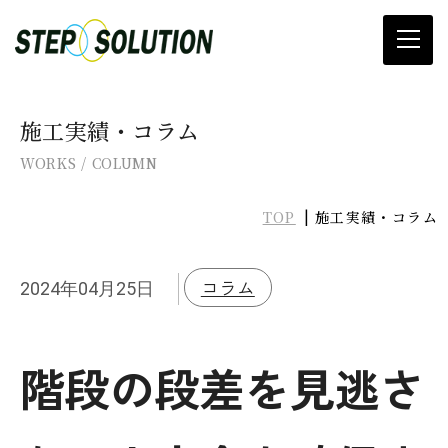
当社について
施工実績・コラム
WORKS / COLUMN
滑り止め施工
TOP
施工実績・コラム
プレ加工
滑り止め材料販売
コラム
2024年04月25日
カタログ&SDSダウンロード
階段の段差を見逃さ
施工実績・コラム
お知らせ