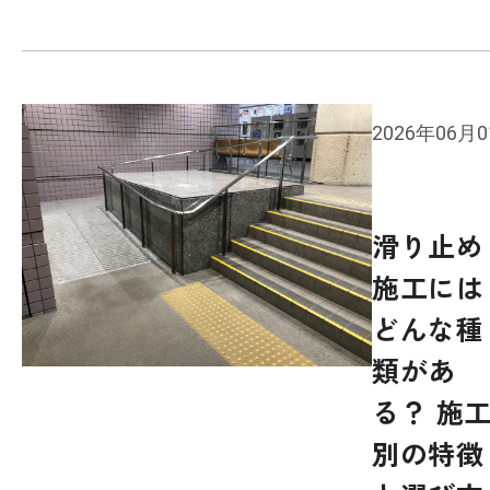
2026年06月
滑り止め
施工には
どんな種
類があ
る？ 施
別の特徴