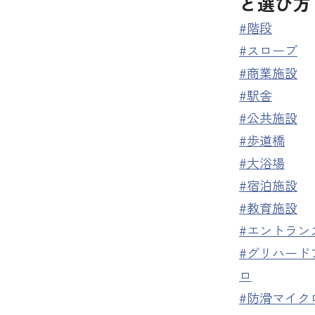
と選び方
#階段
#スロープ
#商業施設
#駅舎
#公共施設
#歩道橋
#大浴場
#宿泊施設
#教育施設
#エントラン
#グリハード
ロ
#防滑マイク