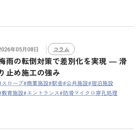
コラム
2026年05月08日
梅雨の転倒対策で差別化を実現 ― 滑
り止め施工の強み
#スロープ
#商業施設
#駅舎
#公共施設
#宿泊施設
#教育施設
#エントランス
#防滑マイクロ穿孔処理