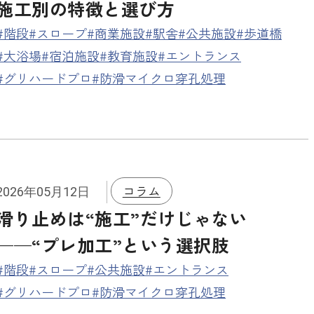
施工別の特徴と選び方
#階段
#スロープ
#商業施設
#駅舎
#公共施設
#歩道橋
#大浴場
#宿泊施設
#教育施設
#エントランス
#グリハードプロ
#防滑マイクロ穿孔処理
コラム
2026年05月12日
滑り止めは“施工”だけじゃない
——“プレ加工”という選択肢
#階段
#スロープ
#公共施設
#エントランス
#グリハードプロ
#防滑マイクロ穿孔処理