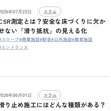
滑り止めプレ加工
コラム
2026年07月22日
CSR測定とは？安全な床づくりに欠か
せない「滑り抵抗」の見える化
#スロープ
#商業施設
#駅舎
#公共施設
#教育施設
#エントランス
コラム
2026年06月01日
滑り止め施工にはどんな種類がある？