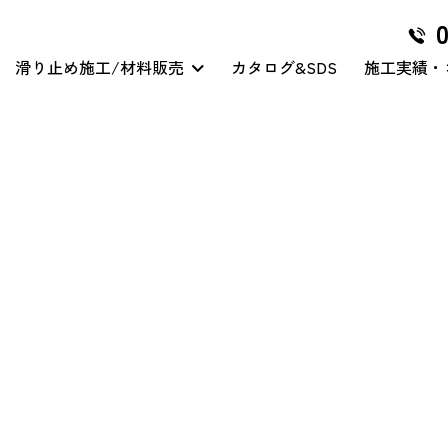
滑り止め施工/材料販売
カタログ&SDS
施工実績・
グリハードプロ
ム
マイクロ穿孔処理
クリアハードコート
その他/特殊工事
グリテープハード
クリアハードコート/スリ
ップガード