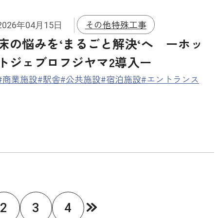
その他特殊工事
2026年04月15日
床の悩みを‘まるごと解決‘へ ーホッ
トジェブロフジヤマ2導入ー
#商業施設
#駅舎
#公共施設
#宿泊施設
#エントランス
2
3
4