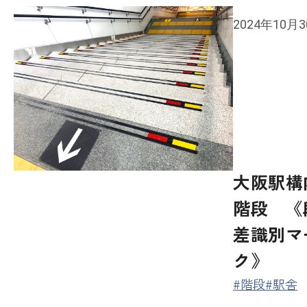
2024年10月
大阪駅構
階段 《
差識別マ
ク》
#階段
#駅舎