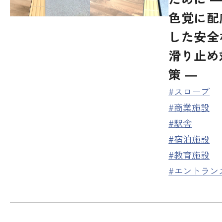
色覚に配
した安全
滑り止め
策 ―
#スロープ
#商業施設
#駅舎
#宿泊施設
#教育施設
#エントラン