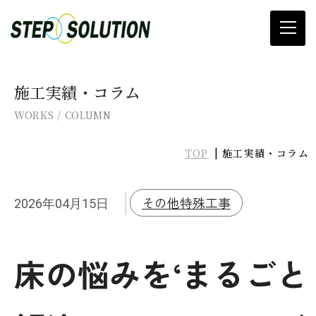
当社について
施工実績・コラム
WORKS / COLUMN
滑り止め施工
TOP
施工実績・コラム
プレ加工
滑り止め材料販売
その他特殊工事
2026年04月15日
カタログ&SDSダウンロード
床の悩みを‘まるごと
施工実績・コラム
お知らせ