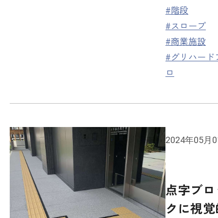
#階段
#スロープ
#商業施設
#グリハード
ロ
2024年05月
点字ブロ
クに視覚