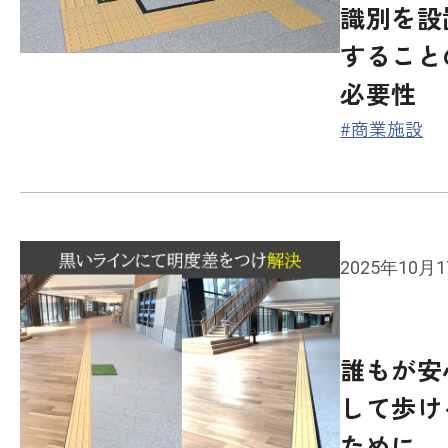
識別を設
すること
必要性
#商業施設
2025年10月
誰もが安
して歩け
ために 