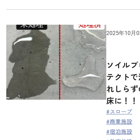
2025年10月
ソイルプ
テクトで
れしらず
床に！！
#スロープ
#商業施設
#宿泊施設