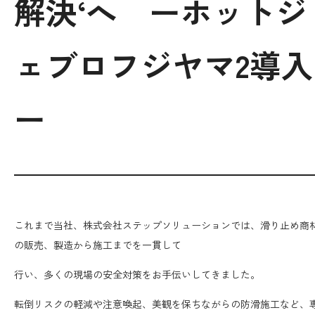
解決‘へ ーホットジ
個人情報保護方針
ェブロフジヤマ2導入
06-7164-7101
ー
受付時間 9:00〜18:00 (土日祝を除く)
商談予約
お問い合わせ
これまで当社、株式会社ステップソリューションでは、滑り止め商
の販売、製造から施工までを一貫して
行い、多くの現場の安全対策をお手伝いしてきました。
転倒リスクの軽減や注意喚起、美観を保ちながらの防滑施工など、