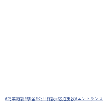
#商業施設
#駅舎
#公共施設
#宿泊施設
#エントランス