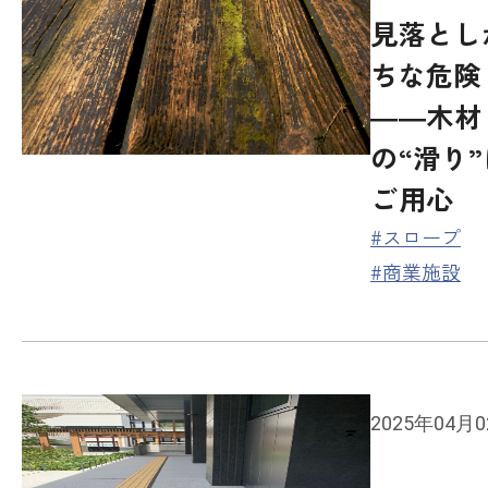
見落とし
ちな危険
――木材
の“滑り”
ご用心
#スロープ
#商業施設
2025年04月