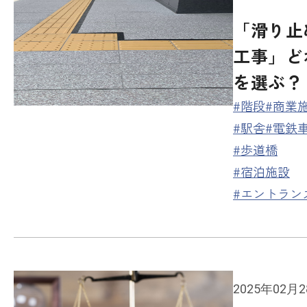
「滑り止
工事」ど
を選ぶ？
#階段
#商業
#駅舎
#電鉄
#歩道橋
#宿泊施設
#エントラン
2025年02月