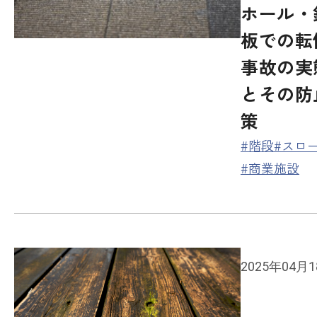
ホール・
個人情報保護方針
板での転
事故の実
06-7164-7101
とその防
受付時間 9:00〜18:00 (土日祝を除く)
策
#階段
#スロ
商談予約
#商業施設
お問い合わせ
2025年04月