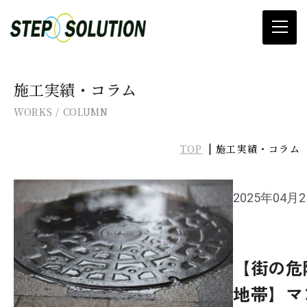
当社について
施工実績・コラム
WORKS / COLUMN
滑り止め施工
TOP
施工実績・コラム
プレ加工
滑り止め材料販売
2025年04月
カタログ&SDSダウンロード
【街の危
施工実績・コラム
地帯】マ
お知らせ