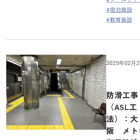
#宿泊施設
#教育施設
2025年02月
防滑工事
（ASL工
法）：大
阪 メト